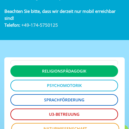
Beachten Sie bitte, dass wir derzeit nur mobil erreichbar
sind!
Telefon:
+49-174-5750125
RELIGIONSPÄDAGOGIK
PSYCHOMOTORIK
SPRACHFÖRDERUNG
U3-BETREUUNG
NATURWISSENSCHAFT