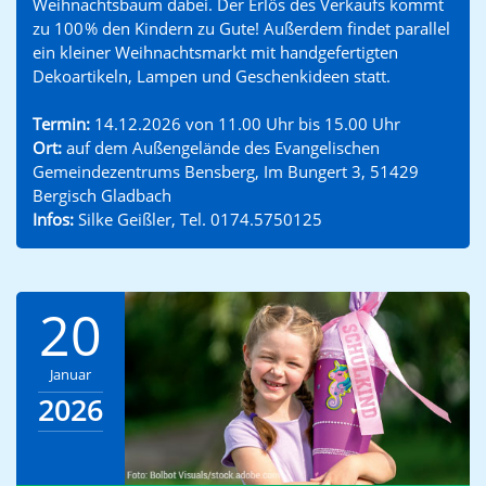
Weihnachtsbaum dabei. Der Erlös des Verkaufs kommt
zu 100 % den Kindern zu Gute! Außerdem findet parallel
ein kleiner Weihnachtsmarkt mit handgefertigten
Dekoartikeln, Lampen und Geschenkideen statt.
Termin:
14.12.2026 von 11.00 Uhr bis 15.00 Uhr
Ort:
auf dem Außengelände des Evangelischen
Gemeindezentrums Bensberg, Im Bungert 3, 51429
Bergisch Gladbach
Infos:
Silke Geißler, Tel. 0174.5750125
20
Januar
2026