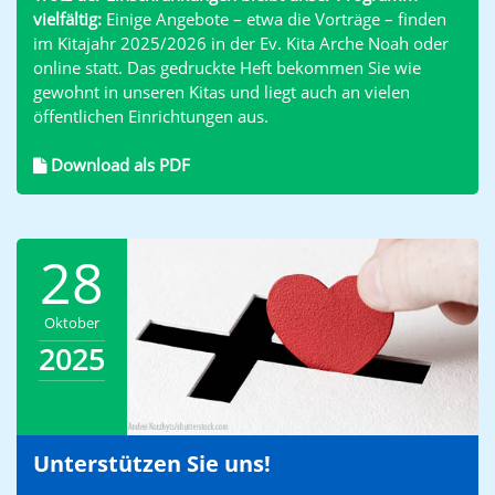
vielfältig:
Einige Angebote – etwa die Vorträge – finden
im Kitajahr 2025/2026 in der Ev. Kita Arche Noah oder
online statt. Das gedruckte Heft bekommen Sie wie
gewohnt in unseren Kitas und liegt auch an vielen
öffentlichen Einrichtungen aus.
Download als PDF
28
Oktober
2025
Unterstützen Sie uns!