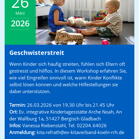
26
März
2026
Geschwisterstreit
Wenn Kinder sich häufig streiten, fühlen sich Eltern oft
gestresst und hilflos. In diesem Workshop erfahren Sie,
wie viel Eingreifen sinnvoll ist, wann Kinder Konflikte
selbst lösen können und welche Hilfestellungen sie
dabei unterstützen.
Termin:
26.03.2026 von 19.30 Uhr bis 21.45 Uhr
Ort:
Ev. integrative Kindertagesstätte Arche Noah, An
der Wallburg 1a, 51427 Bergisch Gladbach
Infos:
Vanessa Riebenstahl, Tel. 02204 . 64026
Anmeldung:
kita.refrath@ev-kitaverband-koeln-rrh.de