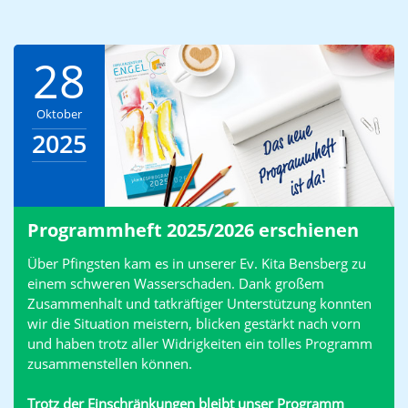
28
Oktober
2025
Programmheft 2025/2026 erschienen
Über Pfingsten kam es in unserer Ev. Kita Bensberg zu
einem schweren Wasserschaden. Dank großem
Zusammenhalt und tatkräftiger Unterstützung konnten
wir die Situation meistern, blicken gestärkt nach vorn
und haben trotz aller Widrigkeiten ein tolles Programm
zusammenstellen können.
Trotz der Einschränkungen bleibt unser Programm